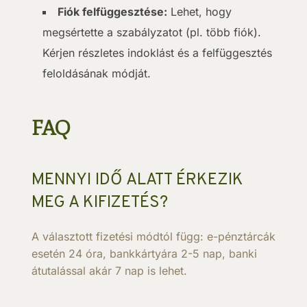
Fiók felfüggesztése:
Lehet, hogy
megsértette a szabályzatot (pl. több fiók).
Kérjen részletes indoklást és a felfüggesztés
feloldásának módját.
FAQ
MENNYI IDŐ ALATT ÉRKEZIK
MEG A KIFIZETÉS?
A választott fizetési módtól függ: e-pénztárcák
esetén 24 óra, bankkártyára 2-5 nap, banki
átutalással akár 7 nap is lehet.