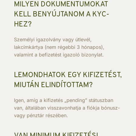
MILYEN DOKUMENTUMOKAT
KELL BENYÚJTANOM A KYC-
HEZ?
Személyi igazolvány vagy útlevél,
lakcímkártya (nem régebbi 3 hónapos),
valamint a befizetést igazoló bizonylat.
LEMONDHATOK EGY KIFIZETÉST,
MIUTÁN ELINDÍTOTTAM?
Igen, amíg a kifizetés „pending” státuszban
van, általában visszavonhatja a fiókja bónusz-
vagy pénztár részében.
VAN MINIMUM KIFIZETÉSI