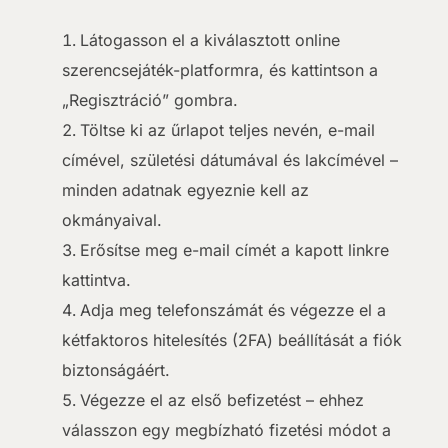
Látogasson el a kiválasztott online
szerencsejáték-platformra, és kattintson a
„Regisztráció” gombra.
Töltse ki az űrlapot teljes nevén, e-mail
címével, születési dátumával és lakcímével –
minden adatnak egyeznie kell az
okmányaival.
Erősítse meg e-mail címét a kapott linkre
kattintva.
Adja meg telefonszámát és végezze el a
kétfaktoros hitelesítés (2FA) beállítását a fiók
biztonságáért.
Végezze el az első befizetést – ehhez
válasszon egy megbízható fizetési módot a