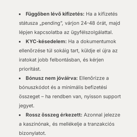
Függőben lévő kifizetés:
Ha a kifizetés
státusza „pending”, várjon 24-48 órát, majd
lépjen kapcsolatba az ügyfélszolgálattal.
KYC-késedelem:
Ha a dokumentumok
ellenőrzése túl sokáig tart, küldje el újra az
iratokat jobb felbontásban, és kérjen
prioritást.
Bónusz nem jóváírva:
Ellenőrizze a
bónuszkódot és a minimális befizetési
összeget – ha rendben van, nyisson support
jegyet.
Rossz összeg érkezett:
Azonnal jelezze
a kaszinónak, és mellékelje a tranzakciós
bizonylatot.