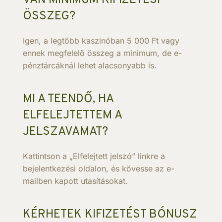
ÖSSZEG?
Igen, a legtöbb kaszinóban 5 000 Ft vagy
ennek megfelelő összeg a minimum, de e-
pénztárcáknál lehet alacsonyabb is.
MI A TEENDŐ, HA
ELFELEJTETTEM A
JELSZAVAMAT?
Kattintson a „Elfelejtett jelszó” linkre a
bejelentkezési oldalon, és kövesse az e-
mailben kapott utasításokat.
KÉRHETEK KIFIZETÉST BÓNUSZ