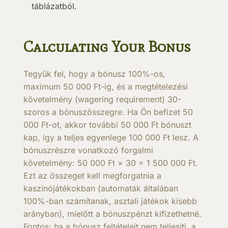
táblázatból.
Calculating Your Bonus
Tegyük fel, hogy a bónusz 100%-os,
maximum 50 000 Ft-ig, és a megtételezési
követelmény (wagering requirement) 30-
szoros a bónuszösszegre. Ha Ön befizet 50
000 Ft-ot, akkor további 50 000 Ft bónuszt
kap, így a teljes egyenlege 100 000 Ft lesz. A
bónuszrészre vonatkozó forgalmi
követelmény: 50 000 Ft × 30 = 1 500 000 Ft.
Ezt az összeget kell megforgatnia a
kaszinójátékokban (automaták általában
100%-ban számítanak, asztali játékok kisebb
arányban), mielőtt a bónuszpénzt kifizethetné.
Fontos: ha a bónusz feltételeit nem teljesíti, a