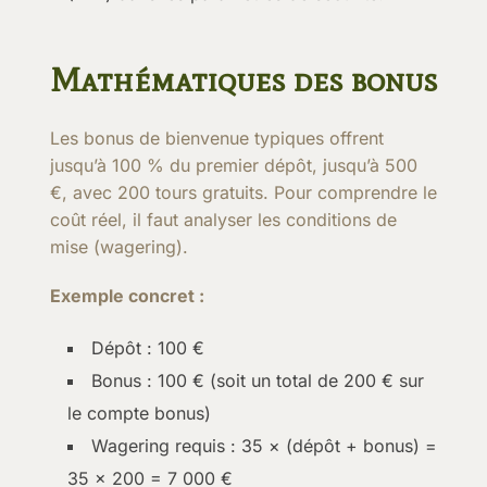
Mathématiques des bonus
Les bonus de bienvenue typiques offrent
jusqu’à 100 % du premier dépôt, jusqu’à 500
€, avec 200 tours gratuits. Pour comprendre le
coût réel, il faut analyser les conditions de
mise (wagering).
Exemple concret :
Dépôt : 100 €
Bonus : 100 € (soit un total de 200 € sur
le compte bonus)
Wagering requis : 35 × (dépôt + bonus) =
35 × 200 = 7 000 €