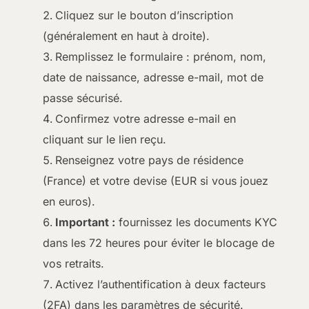
Cliquez sur le bouton d’inscription
(généralement en haut à droite).
Remplissez le formulaire : prénom, nom,
date de naissance, adresse e-mail, mot de
passe sécurisé.
Confirmez votre adresse e-mail en
cliquant sur le lien reçu.
Renseignez votre pays de résidence
(France) et votre devise (EUR si vous jouez
en euros).
Important :
fournissez les documents KYC
dans les 72 heures pour éviter le blocage de
vos retraits.
Activez l’authentification à deux facteurs
(2FA) dans les paramètres de sécurité.