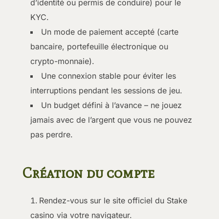
d’identité ou permis de conduire) pour le
KYC.
Un mode de paiement accepté (carte
bancaire, portefeuille électronique ou
crypto-monnaie).
Une connexion stable pour éviter les
interruptions pendant les sessions de jeu.
Un budget défini à l’avance – ne jouez
jamais avec de l’argent que vous ne pouvez
pas perdre.
Création du compte
Rendez-vous sur le site officiel du Stake
casino via votre navigateur.