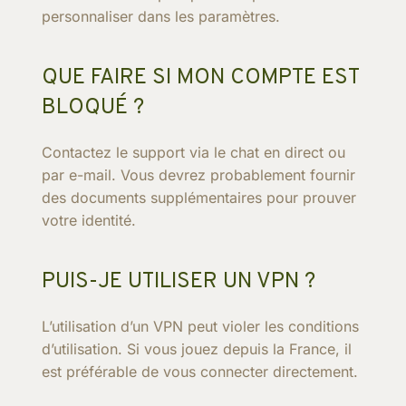
personnaliser dans les paramètres.
QUE FAIRE SI MON COMPTE EST
BLOQUÉ ?
Contactez le support via le chat en direct ou
par e-mail. Vous devrez probablement fournir
des documents supplémentaires pour prouver
votre identité.
PUIS-JE UTILISER UN VPN ?
L’utilisation d’un VPN peut violer les conditions
d’utilisation. Si vous jouez depuis la France, il
est préférable de vous connecter directement.