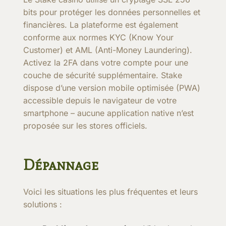
bits pour protéger les données personnelles et
financières. La plateforme est également
conforme aux normes KYC (Know Your
Customer) et AML (Anti-Money Laundering).
Activez la 2FA dans votre compte pour une
couche de sécurité supplémentaire. Stake
dispose d’une version mobile optimisée (PWA)
accessible depuis le navigateur de votre
smartphone – aucune application native n’est
proposée sur les stores officiels.
Dépannage
Voici les situations les plus fréquentes et leurs
solutions :