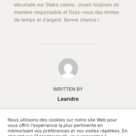
sécurisée sur Stake casino. Jouez toujours de
manière responsable et fixez-vous des limites
de temps et d’argent. Bonne chance !
POST AUTHOR
WRITTEN BY
Leandre
Nous utilisons des cookies sur notre site Web pour
vous offrir l'expérience la plus pertinente en
mémorisant vos préférences et vos visites répétées. En