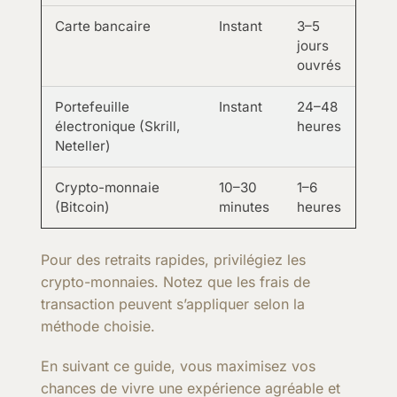
Carte bancaire
Instant
3–5
jours
ouvrés
Portefeuille
Instant
24–48
électronique (Skrill,
heures
Neteller)
Crypto-monnaie
10–30
1–6
(Bitcoin)
minutes
heures
Pour des retraits rapides, privilégiez les
crypto-monnaies. Notez que les frais de
transaction peuvent s’appliquer selon la
méthode choisie.
En suivant ce guide, vous maximisez vos
chances de vivre une expérience agréable et