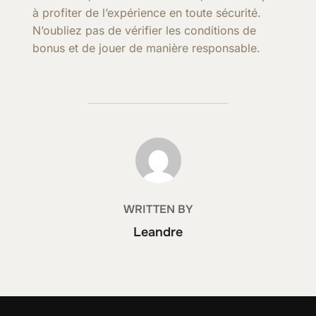
à profiter de l’expérience en toute sécurité.
N’oubliez pas de vérifier les conditions de
bonus et de jouer de manière responsable.
POST AUTHOR
WRITTEN BY
Leandre