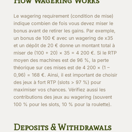
How Wagering Works
Le wagering requirement (condition de mise)
indique combien de fois vous devez miser le
bonus avant de retirer les gains. Par exemple,
un bonus de 100 € avec un wagering de x35
et un dépôt de 20 € donne un montant total à
miser de (100 + 20) × 35 = 4 200 €. Si le RTP
moyen des machines est de 96 %, la perte
théorique sur ces mises est de 4 200 × (1 –
0,96) = 168 €. Ainsi, il est important de choisir
des jeux à fort RTP (slots > 97 %) pour
maximiser vos chances. Vérifiez aussi les
contributions des jeux au wagering (souvent
100 % pour les slots, 10 % pour la roulette).
Deposits & Withdrawals