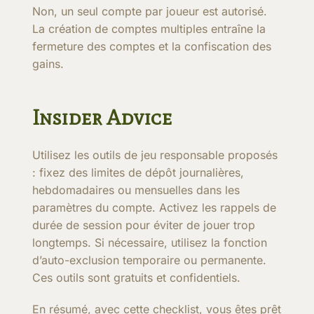
Non, un seul compte par joueur est autorisé.
La création de comptes multiples entraîne la
fermeture des comptes et la confiscation des
gains.
Insider Advice
Utilisez les outils de jeu responsable proposés
: fixez des limites de dépôt journalières,
hebdomadaires ou mensuelles dans les
paramètres du compte. Activez les rappels de
durée de session pour éviter de jouer trop
longtemps. Si nécessaire, utilisez la fonction
d’auto-exclusion temporaire ou permanente.
Ces outils sont gratuits et confidentiels.
En résumé, avec cette checklist, vous êtes prêt