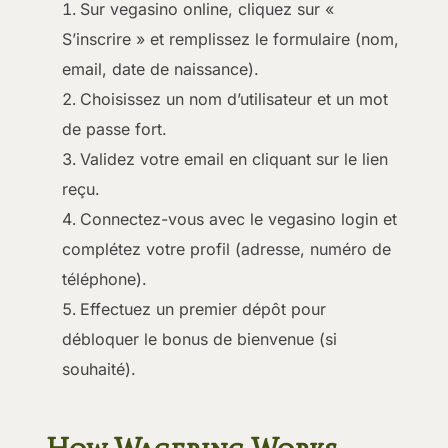
Sur vegasino online, cliquez sur «
S’inscrire » et remplissez le formulaire (nom,
email, date de naissance).
Choisissez un nom d’utilisateur et un mot
de passe fort.
Validez votre email en cliquant sur le lien
reçu.
Connectez-vous avec le vegasino login et
complétez votre profil (adresse, numéro de
téléphone).
Effectuez un premier dépôt pour
débloquer le bonus de bienvenue (si
souhaité).