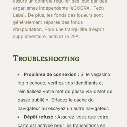
assure un contrôle régulier des jeux par des
organismes indépendants (eCOGRA, iTech
Labs). De plus, les fonds des joueurs sont
généralement séparés des fonds
d’exploitation. Pour une tranquillité d’esprit
supplémentaire, activez la 2FA.
Troubleshooting
Problème de connexion :
Si le vegasino
login échoue, vérifiez vos identifiants et
réinitialisez votre mot de passe via « Mot de
passe oublié ». Effacez le cache du
navigateur ou essayez un autre navigateur.
Dépôt refusé :
Assurez-vous que votre
carte est activée pour les transactions en