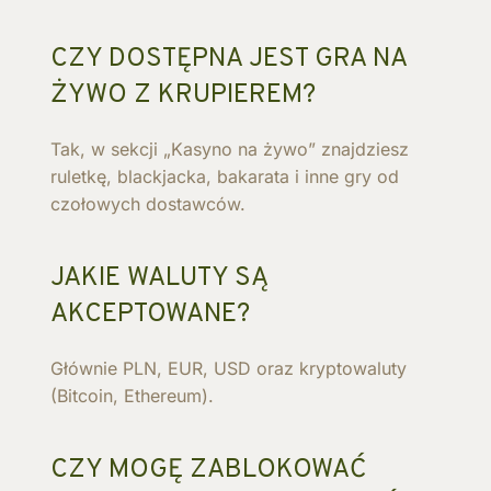
CZY DOSTĘPNA JEST GRA NA
ŻYWO Z KRUPIEREM?
Tak, w sekcji „Kasyno na żywo” znajdziesz
ruletkę, blackjacka, bakarata i inne gry od
czołowych dostawców.
JAKIE WALUTY SĄ
AKCEPTOWANE?
Głównie PLN, EUR, USD oraz kryptowaluty
(Bitcoin, Ethereum).
CZY MOGĘ ZABLOKOWAĆ