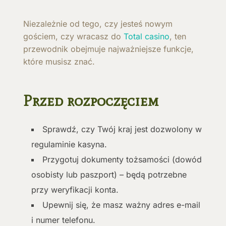
Niezależnie od tego, czy jesteś nowym
gościem, czy wracasz do
Total casino
, ten
przewodnik obejmuje najważniejsze funkcje,
które musisz znać.
Przed rozpoczęciem
Sprawdź, czy Twój kraj jest dozwolony w
regulaminie kasyna.
Przygotuj dokumenty tożsamości (dowód
osobisty lub paszport) – będą potrzebne
przy weryfikacji konta.
Upewnij się, że masz ważny adres e-mail
i numer telefonu.