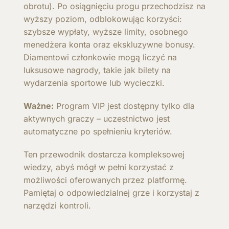
obrotu). Po osiągnięciu progu przechodzisz na
wyższy poziom, odblokowując korzyści:
szybsze wypłaty, wyższe limity, osobnego
menedżera konta oraz ekskluzywne bonusy.
Diamentowi członkowie mogą liczyć na
luksusowe nagrody, takie jak bilety na
wydarzenia sportowe lub wycieczki.
Ważne:
Program VIP jest dostępny tylko dla
aktywnych graczy – uczestnictwo jest
automatyczne po spełnieniu kryteriów.
Ten przewodnik dostarcza kompleksowej
wiedzy, abyś mógł w pełni korzystać z
możliwości oferowanych przez platformę.
Pamiętaj o odpowiedzialnej grze i korzystaj z
narzędzi kontroli.