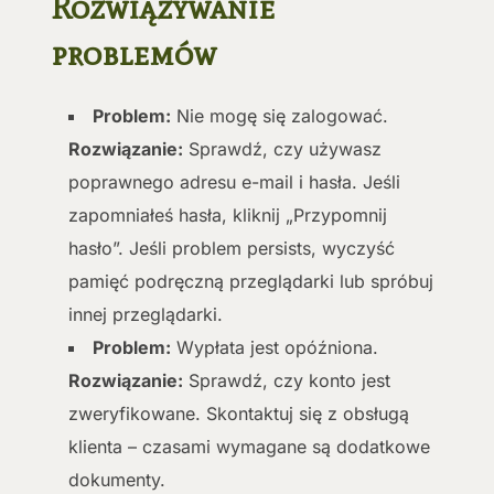
Rozwiązywanie
problemów
Problem:
Nie mogę się zalogować.
Rozwiązanie:
Sprawdź, czy używasz
poprawnego adresu e-mail i hasła. Jeśli
zapomniałeś hasła, kliknij „Przypomnij
hasło”. Jeśli problem persists, wyczyść
pamięć podręczną przeglądarki lub spróbuj
innej przeglądarki.
Problem:
Wypłata jest opóźniona.
Rozwiązanie:
Sprawdź, czy konto jest
zweryfikowane. Skontaktuj się z obsługą
klienta – czasami wymagane są dodatkowe
dokumenty.