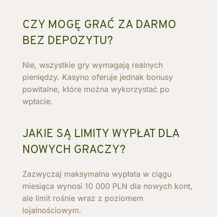
CZY MOGĘ GRAĆ ZA DARMO
BEZ DEPOZYTU?
Nie, wszystkie gry wymagają realnych
pieniędzy. Kasyno oferuje jednak bonusy
powitalne, które można wykorzystać po
wpłacie.
JAKIE SĄ LIMITY WYPŁAT DLA
NOWYCH GRACZY?
Zazwyczaj maksymalna wypłata w ciągu
miesiąca wynosi 10 000 PLN dla nowych kont,
ale limit rośnie wraz z poziomem
lojalnościowym.