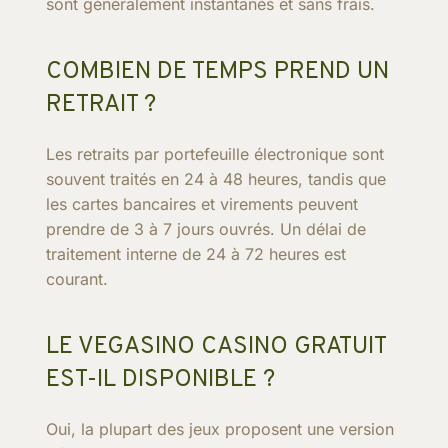
sont généralement instantanés et sans frais.
COMBIEN DE TEMPS PREND UN
RETRAIT ?
Les retraits par portefeuille électronique sont
souvent traités en 24 à 48 heures, tandis que
les cartes bancaires et virements peuvent
prendre de 3 à 7 jours ouvrés. Un délai de
traitement interne de 24 à 72 heures est
courant.
LE VEGASINO CASINO GRATUIT
EST-IL DISPONIBLE ?
Oui, la plupart des jeux proposent une version