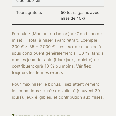
€ bonus × 35)
Tours gratuits
50 tours (gains avec
mise de 40x)
Formule : (Montant du bonus) × (Condition de
mise) = Total à miser avant retrait. Exemple :
200 € × 35 = 7 000 €. Les jeux de machine à
sous contribuent généralement à 100 %, tandis
que les jeux de table (blackjack, roulette) ne
contribuent qu’à 10 % ou moins. Vérifiez
toujours les termes exacts.
Pour maximiser le bonus, lisez attentivement
les conditions : durée de validité (souvent 30
jours), jeux éligibles, et contribution aux mises.