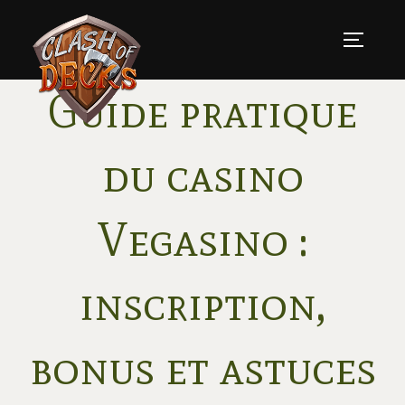
Skip
to
TOGGLE
content
Guide pratique
du casino
Vegasino :
inscription,
bonus et astuces