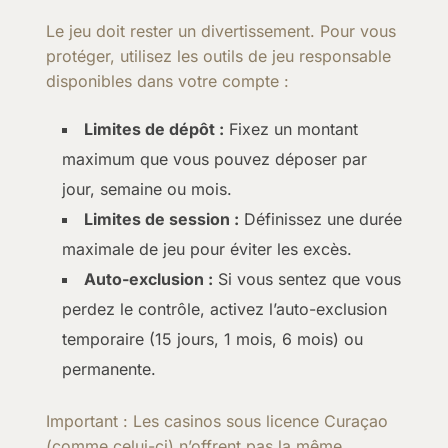
Le jeu doit rester un divertissement. Pour vous
protéger, utilisez les outils de jeu responsable
disponibles dans votre compte :
Limites de dépôt :
Fixez un montant
maximum que vous pouvez déposer par
jour, semaine ou mois.
Limites de session :
Définissez une durée
maximale de jeu pour éviter les excès.
Auto-exclusion :
Si vous sentez que vous
perdez le contrôle, activez l’auto-exclusion
temporaire (15 jours, 1 mois, 6 mois) ou
permanente.
Important : Les casinos sous licence Curaçao
(comme celui-ci) n’offrent pas la même