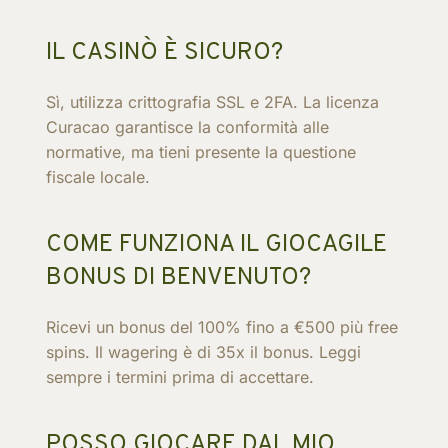
IL CASINÒ È SICURO?
Sì, utilizza crittografia SSL e 2FA. La licenza
Curacao garantisce la conformità alle
normative, ma tieni presente la questione
fiscale locale.
COME FUNZIONA IL GIOCAGILE
BONUS DI BENVENUTO?
Ricevi un bonus del 100% fino a €500 più free
spins. Il wagering è di 35x il bonus. Leggi
sempre i termini prima di accettare.
POSSO GIOCARE DAL MIO