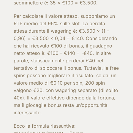
scommettere è: 35 × €100 = €3.500.
Per calcolare il valore atteso, supponiamo un
RTP medio del 96% sulle slot. La perdita
attesa durante il wagering è: €3.500 × (1 –
0,96) = €3.500 × 0,04 = €140. Considerando
che hai ricevuto €100 di bonus, il guadagno
netto atteso è: €100 – €140 = -€40. In altre
parole, statisticamente perderai €40 nel
tentativo di sbloccare il bonus. Tuttavia, le free
spins possono migliorare il risultato: se dai un
valore medio di €0,10 per spin, 200 spin
valgono €20, con wagering separato (di solito
40x). Il valore effettivo dipende dalla fortuna,
ma il giocagile bonus resta un’opportunità
interessante.
Ecco la formula riassuntiva: