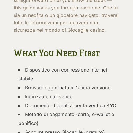
straightforward once you know the steps —
this guide walks you through each one. Che tu
sia un neofita o un giocatore navigato, troverai
tutte le informazioni per muoverti con
sicurezza nel mondo di Giocagile casino.
What You Need First
Dispositivo con connessione internet
stabile
Browser aggiornato all’ultima versione
Indirizzo email valido
Documento d’identità per la verifica KYC
Metodo di pagamento (carta, e-wallet o
bonifico)
Account presso Giocagile (gratuito)