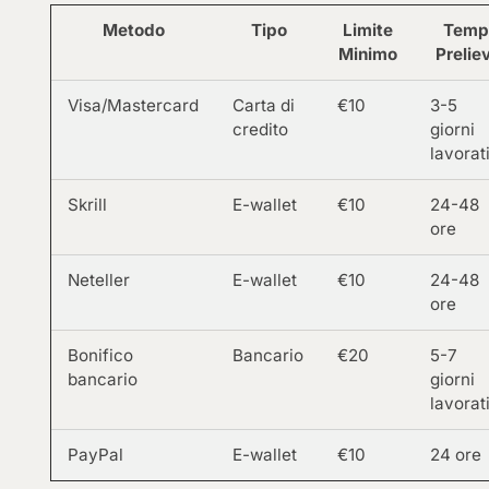
Metodo
Tipo
Limite
Temp
Minimo
Prelie
Visa/Mastercard
Carta di
€10
3-5
credito
giorni
lavorat
Skrill
E-wallet
€10
24-48
ore
Neteller
E-wallet
€10
24-48
ore
Bonifico
Bancario
€20
5-7
bancario
giorni
lavorat
PayPal
E-wallet
€10
24 ore