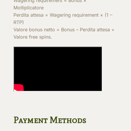
Wagering requirement = Bonus ×
Moltiplicatore
Perdita attesa = Wagering requirement × (1 –
RTP)
Valore bonus netto = Bonus – Perdita attesa +
Valore free spins.
Payment Methods