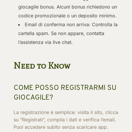
giocagile bonus. Alcuni bonus richiedono un
codice promozionale o un deposito minimo.
Email di conferma non arriva: Controlla la
cartella spam. Se non appare, contatta
l’assistenza via live chat.
Need to Know
COME POSSO REGISTRARMI SU
GIOCAGILE?
La registrazione è semplice: visita il sito, clicca
su “Registrati”, compila i dati e verifica l’email.
Puoi accedere subito senza scaricare app.