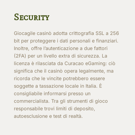
Security
Giocagile casinò adotta crittografia SSL a 256
bit per proteggere i dati personali e finanziari.
Inoltre, offre l’autenticazione a due fattori
(2FA) per un livello extra di sicurezza. La
licenza è rilasciata da Curacao eGaming: ciò
significa che il casinò opera legalmente, ma
ricorda che le vincite potrebbero essere
soggette a tassazione locale in Italia. È
consigliabile informarsi presso un
commercialista. Tra gli strumenti di gioco
responsabile trovi limiti di deposito,
autoesclusione e test di realtà.