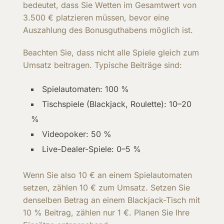
bedeutet, dass Sie Wetten im Gesamtwert von
3.500 € platzieren müssen, bevor eine
Auszahlung des Bonusguthabens möglich ist.
Beachten Sie, dass nicht alle Spiele gleich zum
Umsatz beitragen. Typische Beiträge sind:
Spielautomaten: 100 %
Tischspiele (Blackjack, Roulette): 10–20
%
Videopoker: 50 %
Live-Dealer-Spiele: 0–5 %
Wenn Sie also 10 € an einem Spielautomaten
setzen, zählen 10 € zum Umsatz. Setzen Sie
denselben Betrag an einem Blackjack-Tisch mit
10 % Beitrag, zählen nur 1 €. Planen Sie Ihre