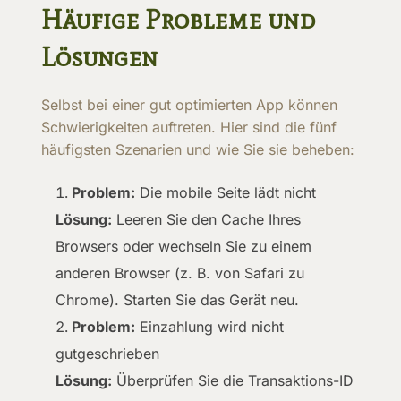
Häufige Probleme und
Lösungen
Selbst bei einer gut optimierten App können
Schwierigkeiten auftreten. Hier sind die fünf
häufigsten Szenarien und wie Sie sie beheben:
Problem:
Die mobile Seite lädt nicht
Lösung:
Leeren Sie den Cache Ihres
Browsers oder wechseln Sie zu einem
anderen Browser (z. B. von Safari zu
Chrome). Starten Sie das Gerät neu.
Problem:
Einzahlung wird nicht
gutgeschrieben
Lösung:
Überprüfen Sie die Transaktions-ID