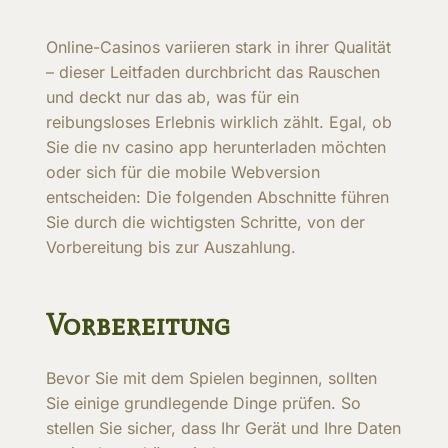
Online-Casinos variieren stark in ihrer Qualität
– dieser Leitfaden durchbricht das Rauschen
und deckt nur das ab, was für ein
reibungsloses Erlebnis wirklich zählt. Egal, ob
Sie die nv casino app herunterladen möchten
oder sich für die mobile Webversion
entscheiden: Die folgenden Abschnitte führen
Sie durch die wichtigsten Schritte, von der
Vorbereitung bis zur Auszahlung.
Vorbereitung
Bevor Sie mit dem Spielen beginnen, sollten
Sie einige grundlegende Dinge prüfen. So
stellen Sie sicher, dass Ihr Gerät und Ihre Daten