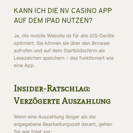
KANN ICH DIE NV CASINO APP
AUF DEM IPAD NUTZEN?
Ja, die mobile Website ist für alle iOS-Geräte
optimiert. Sie können sie über den Browser
aufrufen und auf dem Startbildschirm als
Lesezeichen speichern – das funktioniert wie
eine App.
Insider-Ratschlag:
Verzögerte Auszahlung
Wenn eine Auszahlung länger als die
angegebene Bearbeitungszeit dauert, gehen
Sie wie folgt vor: