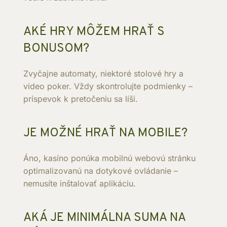
AKÉ HRY MÔŽEM HRAŤ S
BONUSOM?
Zvyčajne automaty, niektoré stolové hry a
video poker. Vždy skontrolujte podmienky –
príspevok k pretočeniu sa líši.
JE MOŽNÉ HRAŤ NA MOBILE?
Áno, kasíno ponúka mobilnú webovú stránku
optimalizovanú na dotykové ovládanie –
nemusíte inštalovať aplikáciu.
AKÁ JE MINIMÁLNA SUMA NA