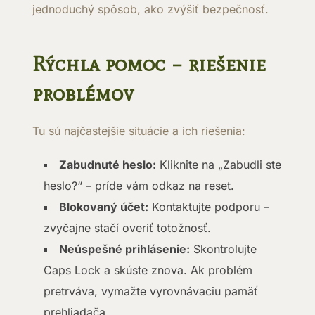
jednoduchý spôsob, ako zvýšiť bezpečnosť.
Rýchla pomoc – riešenie
problémov
Tu sú najčastejšie situácie a ich riešenia:
Zabudnuté heslo:
Kliknite na „Zabudli ste
heslo?“ – príde vám odkaz na reset.
Blokovaný účet:
Kontaktujte podporu –
zvyčajne stačí overiť totožnosť.
Neúspešné prihlásenie:
Skontrolujte
Caps Lock a skúste znova. Ak problém
pretrváva, vymažte vyrovnávaciu pamäť
prehliadača.