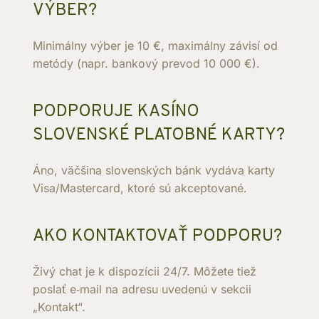
VÝBER?
Minimálny výber je 10 €, maximálny závisí od
metódy (napr. bankový prevod 10 000 €).
PODPORUJE KASÍNO
SLOVENSKÉ PLATOBNÉ KARTY?
Áno, väčšina slovenských bánk vydáva karty
Visa/Mastercard, ktoré sú akceptované.
AKO KONTAKTOVAŤ PODPORU?
Živý chat je k dispozícii 24/7. Môžete tiež
poslať e‑mail na adresu uvedenú v sekcii
„Kontakt“.