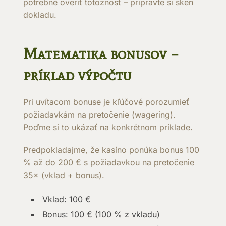
potrebné overiť totožnosť – pripravte si sken
dokladu.
Matematika bonusov –
príklad výpočtu
Pri uvítacom bonuse je kľúčové porozumieť
požiadavkám na pretočenie (wagering).
Poďme si to ukázať na konkrétnom príklade.
Predpokladajme, že kasíno ponúka bonus 100
% až do 200 € s požiadavkou na pretočenie
35× (vklad + bonus).
Vklad: 100 €
Bonus: 100 € (100 % z vkladu)