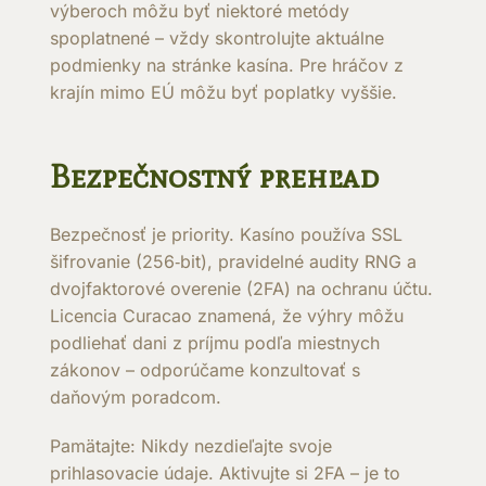
výberoch môžu byť niektoré metódy
spoplatnené – vždy skontrolujte aktuálne
podmienky na stránke kasína. Pre hráčov z
krajín mimo EÚ môžu byť poplatky vyššie.
Bezpečnostný prehľad
Bezpečnosť je priority. Kasíno používa SSL
šifrovanie (256‑bit), pravidelné audity RNG a
dvojfaktorové overenie (2FA) na ochranu účtu.
Licencia Curacao znamená, že výhry môžu
podliehať dani z príjmu podľa miestnych
zákonov – odporúčame konzultovať s
daňovým poradcom.
Pamätajte: Nikdy nezdieľajte svoje
prihlasovacie údaje. Aktivujte si 2FA – je to