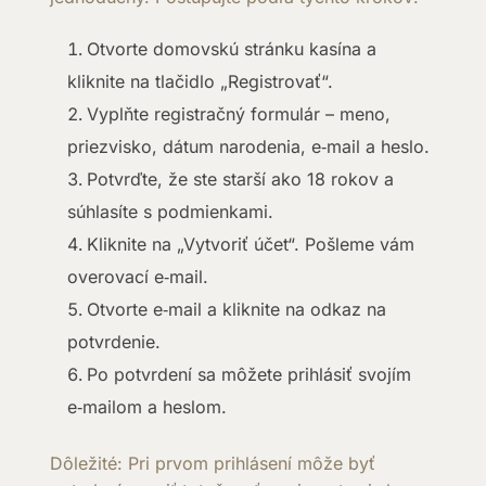
Otvorte domovskú stránku kasína a
kliknite na tlačidlo „Registrovať“.
Vyplňte registračný formulár – meno,
priezvisko, dátum narodenia, e‑mail a heslo.
Potvrďte, že ste starší ako 18 rokov a
súhlasíte s podmienkami.
Kliknite na „Vytvoriť účet“. Pošleme vám
overovací e‑mail.
Otvorte e‑mail a kliknite na odkaz na
potvrdenie.
Po potvrdení sa môžete prihlásiť svojím
e‑mailom a heslom.
Dôležité: Pri prvom prihlásení môže byť