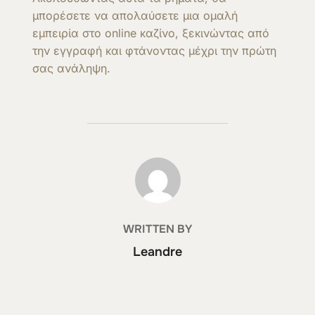
μπορέσετε να απολαύσετε μια ομαλή
εμπειρία στο online καζίνο, ξεκινώντας από
την εγγραφή και φτάνοντας μέχρι την πρώτη
σας ανάληψη.
POST AUTHOR
WRITTEN BY
Leandre