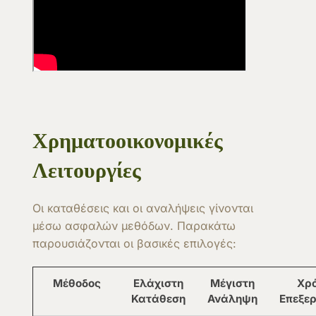
Χρηματοοικονομικές
Λειτουργίες
Οι καταθέσεις και οι αναλήψεις γίνονται
μέσω ασφαλών μεθόδων. Παρακάτω
παρουσιάζονται οι βασικές επιλογές:
Μέθοδος
Ελάχιστη
Μέγιστη
Χρ
Κατάθεση
Ανάληψη
Επεξε