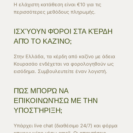
Η ελάχιστη κατάθεση είναι €10 για τις
περισσότερες μεθόδους πληρωμής.
ΙΣΧΎΟΥΝ ΦΌΡΟΙ ΣΤΑ ΚΈΡΔΗ
ΑΠΌ ΤΟ ΚΑΖΊΝΟ;
Στην Ελλάδα, τα κέρδη από καζίνο με άδεια
Κουρασάο ενδέχεται να φορολογηθούν ως
εισόδημα. Συμβουλευτείτε έναν λογιστή.
ΠΏΣ ΜΠΟΡΏ ΝΑ
ΕΠΙΚΟΙΝΩΝΉΣΩ ΜΕ ΤΗΝ
ΥΠΟΣΤΉΡΙΞΗ;
Υπάρχει live chat (διαθέσιμο 24/7) και φόρμα