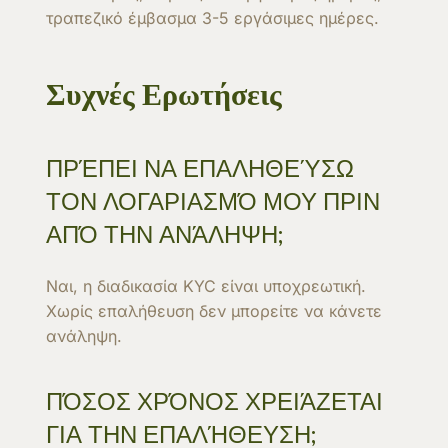
τραπεζικό έμβασμα 3-5 εργάσιμες ημέρες.
Συχνές Ερωτήσεις
ΠΡΈΠΕΙ ΝΑ ΕΠΑΛΗΘΕΎΣΩ
ΤΟΝ ΛΟΓΑΡΙΑΣΜΌ ΜΟΥ ΠΡΙΝ
ΑΠΌ ΤΗΝ ΑΝΆΛΗΨΗ;
Ναι, η διαδικασία KYC είναι υποχρεωτική.
Χωρίς επαλήθευση δεν μπορείτε να κάνετε
ανάληψη.
ΠΌΣΟΣ ΧΡΌΝΟΣ ΧΡΕΙΆΖΕΤΑΙ
ΓΙΑ ΤΗΝ ΕΠΑΛΉΘΕΥΣΗ;