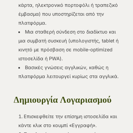
κάρτα, ηλεκτρονικό πορτοφόλι ή τραπεζικό
έμβασμα) που υποστηρίζεται από την
πλατφόρμα.
Μια σταθερή σύνδεση στο διαδίκτυο και
μια συμβατή συσκευή (υπολογιστής, tablet ή
κινητό με πρόσβαση σε mobile-optimized
ιστοσελίδα ή PWA).
Βασικές γνώσεις αγγλικών, καθώς η
πλατφόρμα λειτουργεί κυρίως στα αγγλικά.
Δημιουργία Λογαριασμού
Επισκεφθείτε την επίσημη ιστοσελίδα και
κάντε κλικ στο κουμπί «Εγγραφή».