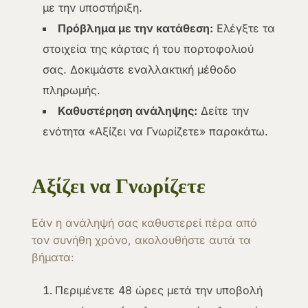
με την υποστήριξη.
Πρόβλημα με την κατάθεση:
Ελέγξτε τα
στοιχεία της κάρτας ή του πορτοφολιού
σας. Δοκιμάστε εναλλακτική μέθοδο
πληρωμής.
Καθυστέρηση ανάληψης:
Δείτε την
ενότητα «Αξίζει να Γνωρίζετε» παρακάτω.
Αξίζει να Γνωρίζετε
Εάν η ανάληψή σας καθυστερεί πέρα από
τον συνήθη χρόνο, ακολουθήστε αυτά τα
βήματα:
Περιμένετε 48 ώρες μετά την υποβολή