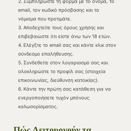
Συμπληρώστε τη φόρμα με το όνομα, το
email, τον κωδικό πρόσβασης και το
νόμισμα που προτιμάτε.
Αποδεχτείτε τους όρους χρήσης και
επιβεβαιώστε ότι είστε άνω των 18 ετών.
Ελέγξτε το email σας και κάντε κλικ στον
σύνδεσμο επαλήθευσης.
Συνδεθείτε στον λογαριασμό σας και
ολοκληρώστε το προφίλ σας (στοιχεία
επικοινωνίας, διεύθυνση κατοικίας).
Κάντε την πρώτη σας κατάθεση για να
ενεργοποιήσετε τυχόν μπόνους
καλωσορίσματος.
Πώς Λειτουργούν τα