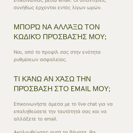
επικοινωνίας μέσω email. Οι απαντήσεις
συνήθως έρχονται εντός λίγων ωρών.
ΜΠΟΡΏ ΝΑ ΑΛΛΆΞΩ ΤΟΝ
ΚΩΔΙΚΌ ΠΡΌΣΒΑΣΉΣ ΜΟΥ;
Ναι, από το προφίλ σας στην ενότητα
ρυθμίσεων ασφαλείας.
ΤΙ ΚΆΝΩ ΑΝ ΧΆΣΩ ΤΗΝ
ΠΡΌΣΒΑΣΗ ΣΤΟ EMAIL ΜΟΥ;
Επικοινωνήστε άμεσα με το live chat για να
επαληθεύσετε την ταυτότητά σας και να
αλλάξετε το email.
Ακολουθώντας αυτά τα βήματα, θα