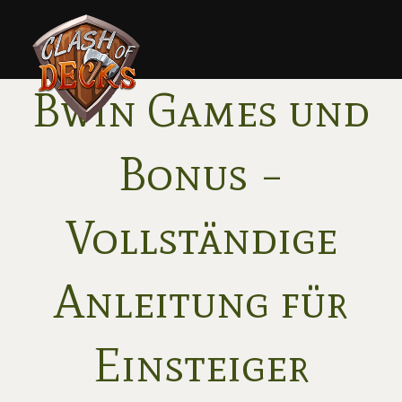
Skip
to
content
Bwin Games und
Bonus –
Vollständige
Anleitung für
Einsteiger