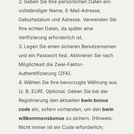
Geben Sie Ihre persönlichen Daten ein:
vollständiger Name, E-Mail-Adresse,
Geburtsdatum und Adresse. Verwenden Sie
Ihre echten Daten, da später eine
Verifizierung erforderlich ist.
Legen Sie einen sicheren Benutzernamen
und ein Passwort fest. Aktivieren Sie nach
Möglichkeit die Zwei-Faktor-
Authentifizierung (2FA).
Wählen Sie Ihre bevorzugte Währung aus
(z. B. EUR). Optional: Geben Sie bei der
Registrierung den aktuellen
bwin bonus
code
ein, sofern vorhanden, um den
bwin
willkommensbonus
zu sichern. (Hinweis:
Nicht immer ist ein Code erforderlich;