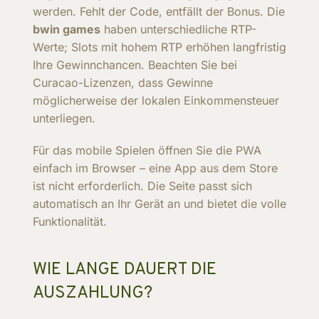
werden. Fehlt der Code, entfällt der Bonus. Die
bwin games
haben unterschiedliche RTP-
Werte; Slots mit hohem RTP erhöhen langfristig
Ihre Gewinnchancen. Beachten Sie bei
Curacao-Lizenzen, dass Gewinne
möglicherweise der lokalen Einkommensteuer
unterliegen.
Für das mobile Spielen öffnen Sie die PWA
einfach im Browser – eine App aus dem Store
ist nicht erforderlich. Die Seite passt sich
automatisch an Ihr Gerät an und bietet die volle
Funktionalität.
WIE LANGE DAUERT DIE
AUSZAHLUNG?