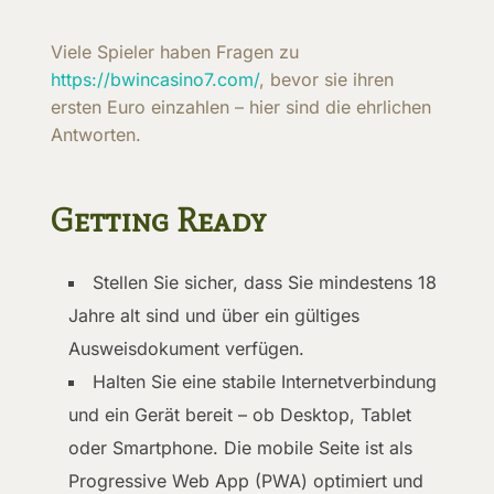
Viele Spieler haben Fragen zu
https://bwincasino7.com/
, bevor sie ihren
ersten Euro einzahlen – hier sind die ehrlichen
Antworten.
Getting Ready
Stellen Sie sicher, dass Sie mindestens 18
Jahre alt sind und über ein gültiges
Ausweisdokument verfügen.
Halten Sie eine stabile Internetverbindung
und ein Gerät bereit – ob Desktop, Tablet
oder Smartphone. Die mobile Seite ist als
Progressive Web App (PWA) optimiert und