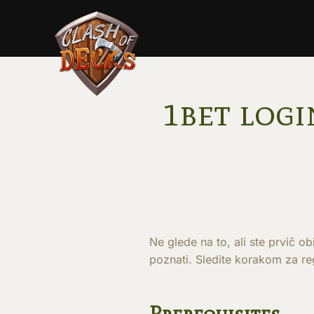
Skip
to
content
1bet logi
Ne glede na to, ali ste prvič ob
poznati. Sledite korakom za reg
Prerequisites