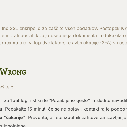
bitno SSL enkripcijo za zaščito vseh podatkov. Postopek 
e morali poslati kopijo osebnega dokumenta in dokazila o
riporočamo tudi vklop dvofaktorske avtentikacije (2FA) v nas
 Wrong
ešitev:
i za 1bet login kliknite “Pozabljeno geslo” in sledite navod
u:
Počakajte 15 minut; če se ne pojavi, kontaktirajte podporo
ju “čakanje”:
Preverite, ali ste izpolnili zahteve za stavljen
o izpolnjene.