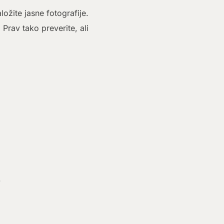
ložite jasne fotografije.
 Prav tako preverite, ali
.