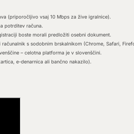
va (priporočljivo vsaj 10 Mbps za žive igralnice).
za potrditev računa.
gistraciji boste morali predložiti osebni dokument.
li računalnik s sodobnim brskalnikom (Chrome, Safari, Firef
nščine – celotna platforma je v slovenščini.
kartica, e-denarnica ali bančno nakazilo).