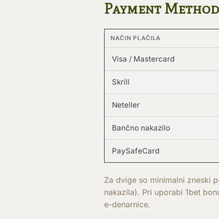
Payment Method
NAČIN PLAČILA
Visa / Mastercard
Skrill
Neteller
Bančno nakazilo
PaySafeCard
Za dvige so minimalni zneski p
nakazila). Pri uporabi 1bet bonu
e-denarnice.