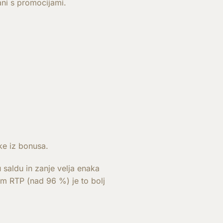
ani s promocijami.
ke iz bonusa.
 saldu in zanje velja enaka
kim RTP (nad 96 %) je to bolj