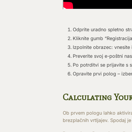
Odprite uradno spletno str
Kliknite gumb “Registraci
Izpolnite obrazec: vnesite
Preverite svoj e-poštni na
Po potrditvi se prijavite 
Opravite prvi polog – izber
Calculating You
Ob prvem pologu lahko aktivir
brezplačnih vrtljajev. Spodaj