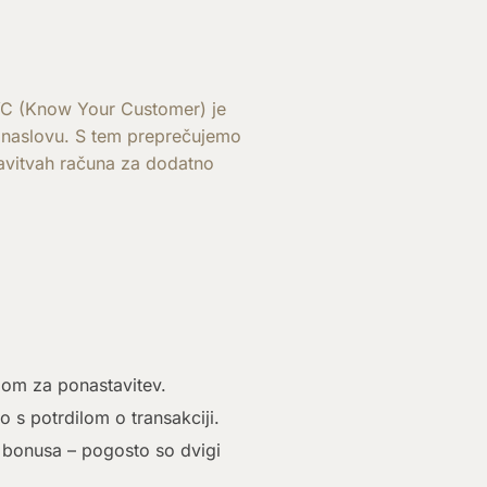
KYC (Know Your Customer) je
 naslovu. S tem preprečujemo
tavitvah računa za dodatno
ilom za ponastavitev.
 s potrdilom o transakciji.
je bonusa – pogosto so dvigi