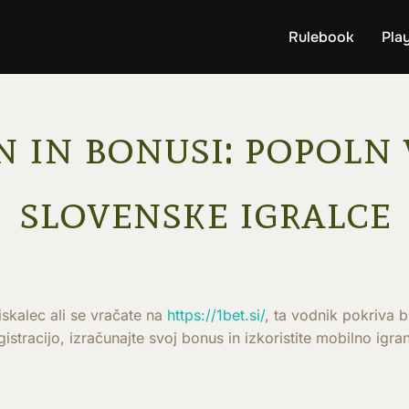
Rulebook
Pla
n in bonusi: popoln
slovenske igralce
iskalec ali se vračate na
https://1bet.si/
, ta vodnik pokriva b
istracijo, izračunajte svoj bonus in izkoristite mobilno igra