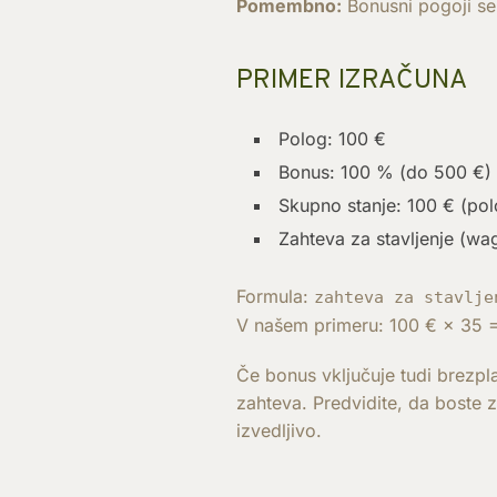
Pomembno:
Bonusni pogoji se 
PRIMER IZRAČUNA
Polog: 100 €
Bonus: 100 % (do 500 €)
Skupno stanje: 100 € (po
Zahteva za stavljenje (wa
Formula:
zahteva za stavlje
V našem primeru: 100 € × 35 = 
Če bonus vključuje tudi brezpla
zahteva. Predvidite, da boste z
izvedljivo.