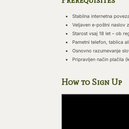
Stabilna internetna poveza
Veljaven e-poštni naslov 
Starost vsaj 18 let – ob re
Pametni telefon, tablica a
Osnovno razumevanje slove
Pripravljen način plačila (
How to Sign Up