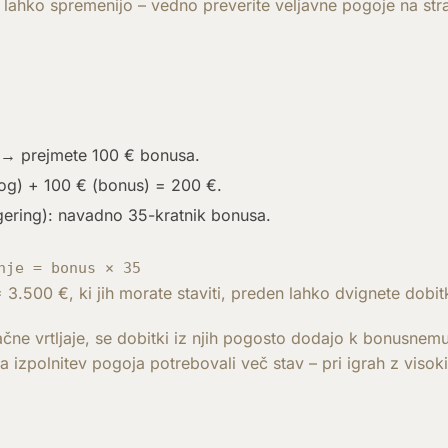
lahko spremenijo – vedno preverite veljavne pogoje na str
 → prejmete 100 € bonusa.
log) + 100 € (bonus) = 200 €.
gering): navadno 35-kratnik bonusa.
nje = bonus × 35
3.500 €, ki jih morate staviti, preden lahko dvignete dobit
čne vrtljaje, se dobitki iz njih pogosto dodajo k bonusnemu
a izpolnitev pogoja potrebovali več stav – pri igrah z viso