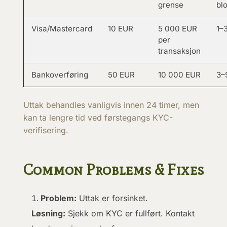
grense
bl
Visa/Mastercard
10 EUR
5 000 EUR
1–
per
transaksjon
Bankoverføring
50 EUR
10 000 EUR
3–
Uttak behandles vanligvis innen 24 timer, men
kan ta lengre tid ved førstegangs KYC-
verifisering.
Common Problems & Fixes
Problem:
Uttak er forsinket.
Løsning:
Sjekk om KYC er fullført. Kontakt