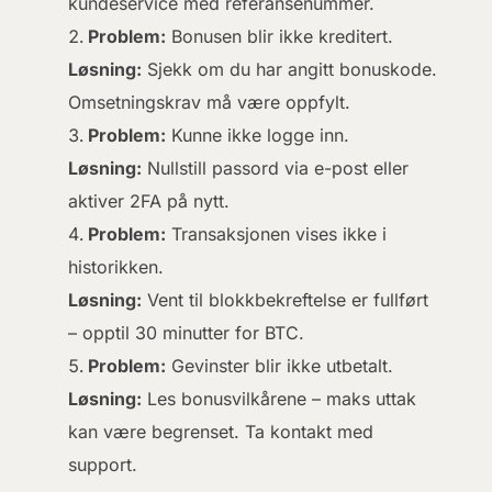
kundeservice med referansenummer.
Problem:
Bonusen blir ikke kreditert.
Løsning:
Sjekk om du har angitt bonuskode.
Omsetningskrav må være oppfylt.
Problem:
Kunne ikke logge inn.
Løsning:
Nullstill passord via e-post eller
aktiver 2FA på nytt.
Problem:
Transaksjonen vises ikke i
historikken.
Løsning:
Vent til blokkbekreftelse er fullført
– opptil 30 minutter for BTC.
Problem:
Gevinster blir ikke utbetalt.
Løsning:
Les bonusvilkårene – maks uttak
kan være begrenset. Ta kontakt med
support.