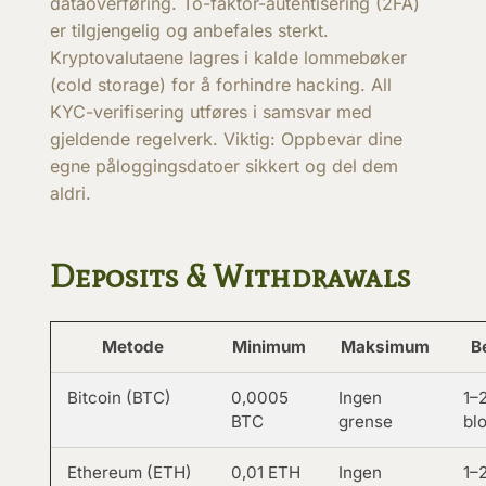
dataoverføring. To-faktor-autentisering (2FA)
er tilgjengelig og anbefales sterkt.
Kryptovalutaene lagres i kalde lommebøker
(cold storage) for å forhindre hacking. All
KYC-verifisering utføres i samsvar med
gjeldende regelverk. Viktig: Oppbevar dine
egne påloggingsdatoer sikkert og del dem
aldri.
Deposits & Withdrawals
Metode
Minimum
Maksimum
B
Bitcoin (BTC)
0,0005
Ingen
1–
BTC
grense
bl
Ethereum (ETH)
0,01 ETH
Ingen
1–