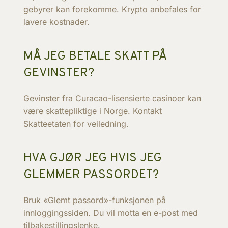
gebyrer kan forekomme. Krypto anbefales for
lavere kostnader.
MÅ JEG BETALE SKATT PÅ
GEVINSTER?
Gevinster fra Curacao-lisensierte casinoer kan
være skattepliktige i Norge. Kontakt
Skatteetaten for veiledning.
HVA GJØR JEG HVIS JEG
GLEMMER PASSORDET?
Bruk «Glemt passord»-funksjonen på
innloggingssiden. Du vil motta en e-post med
tilbakestillingslenke.