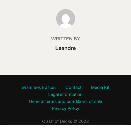
POST AUTHOR
WRITTEN BY
Leandre
Grammes Edition
Contact
Media Kit
Legal information
General terms and conditions of sale
Privacy Policy
Clash of Decks © 2022