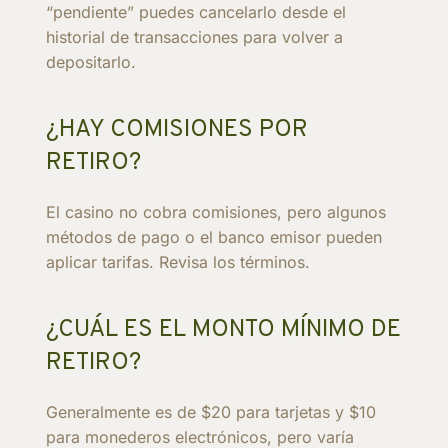
“pendiente” puedes cancelarlo desde el
historial de transacciones para volver a
depositarlo.
¿HAY COMISIONES POR
RETIRO?
El casino no cobra comisiones, pero algunos
métodos de pago o el banco emisor pueden
aplicar tarifas. Revisa los términos.
¿CUÁL ES EL MONTO MÍNIMO DE
RETIRO?
Generalmente es de $20 para tarjetas y $10
para monederos electrónicos, pero varía