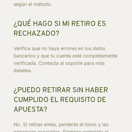
según el método.
¿QUÉ HAGO SI MI RETIRO ES
RECHAZADO?
Verifica que no haya errores en los datos
bancarios y que tu cuenta esté completamente
verificada. Contacta al soporte para más
detalles.
¿PUEDO RETIRAR SIN HABER
CUMPLIDO EL REQUISITO DE
APUESTA?
No. Si retiras antes, perderás el bono y las
ganancias asociadas. Siempre completa el