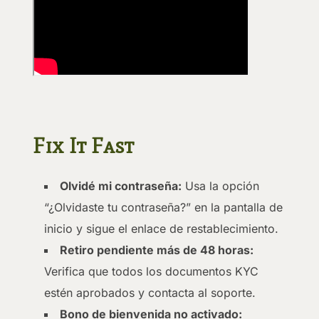
Fix It Fast
Olvidé mi contraseña:
Usa la opción
“¿Olvidaste tu contraseña?” en la pantalla de
inicio y sigue el enlace de restablecimiento.
Retiro pendiente más de 48 horas:
Verifica que todos los documentos KYC
estén aprobados y contacta al soporte.
Bono de bienvenida no activado: