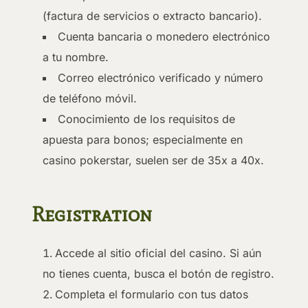
(factura de servicios o extracto bancario).
Cuenta bancaria o monedero electrónico
a tu nombre.
Correo electrónico verificado y número
de teléfono móvil.
Conocimiento de los requisitos de
apuesta para bonos; especialmente en
casino pokerstar, suelen ser de 35x a 40x.
Registration
Accede al sitio oficial del casino. Si aún
no tienes cuenta, busca el botón de registro.
Completa el formulario con tus datos