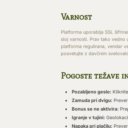
Varnost
Platforma uporablja SSL šifrir
sloj varnosti. Prav tako vedno
platforma regulirana, vendar v
posvetujte z davčnim svetoval
Pogoste težave in
Pozabljeno geslo:
Kliknit
Zamuda pri dvigu:
Preveri
Bonus se ne aktivira:
Prep
Igranje v tujini:
Geolokacij
Napaka pri plačilu:
Preveri