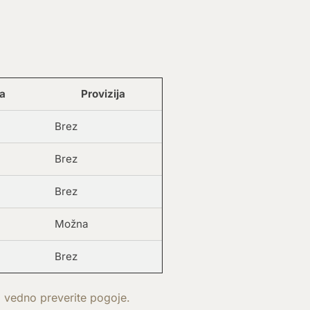
a
Provizija
Brez
Brez
Brez
Možna
Brez
m vedno preverite pogoje.