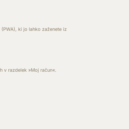
e (PWA), ki jo lahko zaženete iz
ih v razdelek »Moj račun«.