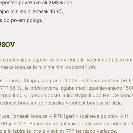
k e-poštne povezave ali SMS-kode.
čajno minimalni znesek 10 €).
nus ob prvem pologu.
usov
 izračunajte njegovo realno vrednost. Vzemimo tipičen pr
zneska bonusa in minimalnimi kvotami 1,80.
€ bonusa. Skupaj za igranje: 100 €. Zahteva po stavi: 50 €
m RTP 96 %, je pričakovana izguba med izpolnjevanjem: 1500
zgubili 60 €, preden boste lahko dvignili dobitke. Če bon
ednost bonusa), je dejanska vrednost bonusa še nižja.
usa: (znesek bonusa × RTP iger) – (zahteva po stavi × (1 
 60 = −12 €. Bonus ima negativno pričakovano vrednost – k
e in izbirajte igre z visokim RTP ter nizko variance.