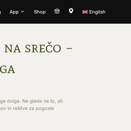
y
App
Shop
English
 na srečo –
iga
ga dviga. Ne glede na to, ali
sov in rešitve za pogoste