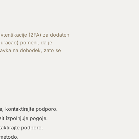
vtentikacije (2FA) za dodaten
Curacao) pomeni, da je
 davka na dohodek, zato se
je, kontaktirajte podporo.
it izpolnjuje pogoje.
aktirajte podporo.
 metodo.