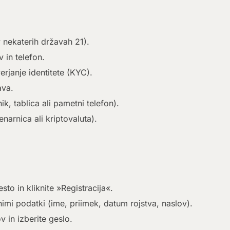
v nekaterih državah 21).
 in telefon.
rjanje identitete (KYC).
ava.
k, tablica ali pametni telefon).
enarnica ali kriptovaluta).
to in kliknite »Registracija«.
imi podatki (ime, priimek, datum rojstva, naslov).
v in izberite geslo.