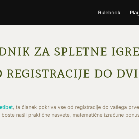
Rulebook
Pla
dnik za spletne igre
 registracije do dv
etibet
, ta članek pokriva vse od registracije do vašega prve
c, boste našli praktične nasvete, matematične izračune bonu