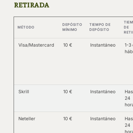
retirada
TIE
DEPÓSITO
TIEMPO DE
MÉTODO
DE
MÍNIMO
DEPÓSITO
RET
Visa/Mastercard
10 €
Instantáneo
1-3
háb
Skrill
10 €
Instantáneo
Has
24
hor
Neteller
10 €
Instantáneo
Has
24
hor