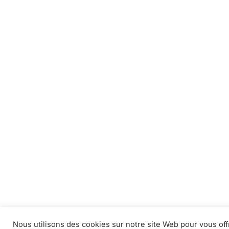
Nous utilisons des cookies sur notre site Web pour vous offr