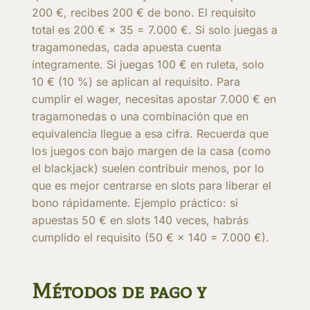
200 €, recibes 200 € de bono. El requisito
total es 200 € × 35 = 7.000 €. Si solo juegas a
tragamonedas, cada apuesta cuenta
íntegramente. Si juegas 100 € en ruleta, solo
10 € (10 %) se aplican al requisito. Para
cumplir el wager, necesitas apostar 7.000 € en
tragamonedas o una combinación que en
equivalencia llegue a esa cifra. Recuerda que
los juegos con bajo margen de la casa (como
el blackjack) suelen contribuir menos, por lo
que es mejor centrarse en slots para liberar el
bono rápidamente. Ejemplo práctico: si
apuestas 50 € en slots 140 veces, habrás
cumplido el requisito (50 € × 140 = 7.000 €).
Métodos de pago y