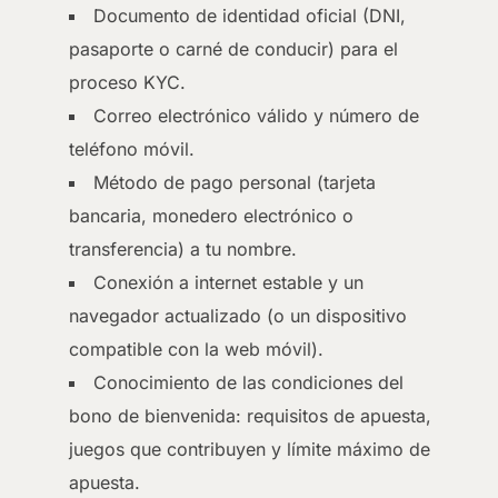
Documento de identidad oficial (DNI,
pasaporte o carné de conducir) para el
proceso KYC.
Correo electrónico válido y número de
teléfono móvil.
Método de pago personal (tarjeta
bancaria, monedero electrónico o
transferencia) a tu nombre.
Conexión a internet estable y un
navegador actualizado (o un dispositivo
compatible con la web móvil).
Conocimiento de las condiciones del
bono de bienvenida: requisitos de apuesta,
juegos que contribuyen y límite máximo de
apuesta.