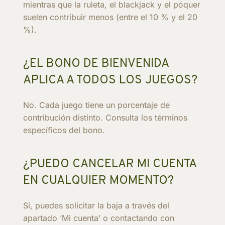
mientras que la ruleta, el blackjack y el póquer
suelen contribuir menos (entre el 10 % y el 20
%).
¿EL BONO DE BIENVENIDA
APLICA A TODOS LOS JUEGOS?
No. Cada juego tiene un porcentaje de
contribución distinto. Consulta los términos
específicos del bono.
¿PUEDO CANCELAR MI CUENTA
EN CUALQUIER MOMENTO?
Sí, puedes solicitar la baja a través del
apartado ‘Mi cuenta’ o contactando con