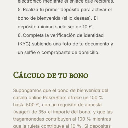
electrónico mediante el enlace que recibirás.
Realiza tu primer depósito para activar el
bono de bienvenida (si lo deseas). El
depósito mínimo suele ser de 10 €.
Completa la verificación de identidad
(KYC) subiendo una foto de tu documento y
un selfie o comprobante de domicilio.
Cálculo de tu bono
Supongamos que el bono de bienvenida del
casino online PokerStars ofrece un 100 %
hasta 500 €, con un requisito de apuesta
(wager) de 35x el importe del bono, y que las
tragamonedas contribuyen al 100 % mientras
que la ruleta contribuye al 10 %. Si depositas