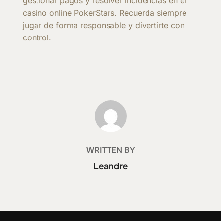
gestionar pagos y resolver incidencias en el
casino online PokerStars. Recuerda siempre
jugar de forma responsable y divertirte con
control.
POST AUTHOR
WRITTEN BY
Leandre