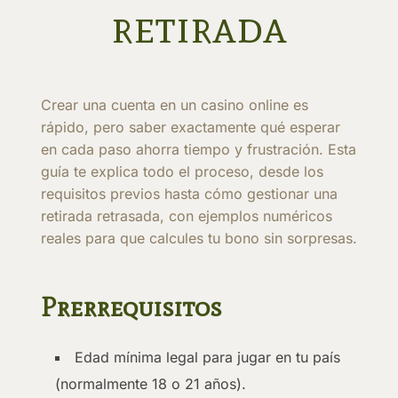
retirada
Crear una cuenta en un casino online es
rápido, pero saber exactamente qué esperar
en cada paso ahorra tiempo y frustración. Esta
guía te explica todo el proceso, desde los
requisitos previos hasta cómo gestionar una
retirada retrasada, con ejemplos numéricos
reales para que calcules tu bono sin sorpresas.
Prerrequisitos
Edad mínima legal para jugar en tu país
(normalmente 18 o 21 años).