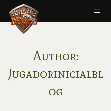
Skip
to
TOGGLE
content
Author:
Jugadorinicialbl
og