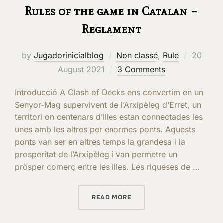
Rules of the game in Catalan –
Reglament
Posted
by
Jugadorinicialblog
Non classé
,
Rule
20
on
August 2021
3 Comments
Introducció A Clash of Decks ens convertim en un
Senyor-Mag supervivent de l’Arxipèleg d’Erret, un
territori on centenars d’illes estan connectades les
unes amb les altres per enormes ponts. Aquests
ponts van ser en altres temps la grandesa i la
prosperitat de l’Arxipèleg i van permetre un
pròsper comerç entre les illes. Les riqueses de …
“RULES OF THE GAME IN 
READ MORE