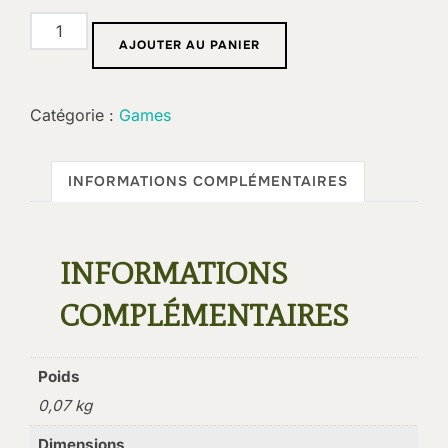
quantité
AJOUTER AU PANIER
de
Grimoire
:
Catégorie :
Games
Ebrèchement
INFORMATIONS COMPLÉMENTAIRES
INFORMATIONS
COMPLÉMENTAIRES
Poids
0,07 kg
Dimensions