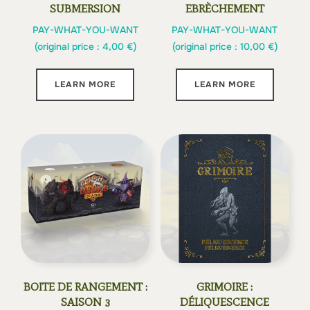
SUBMERSION
EBRÈCHEMENT
PAY-WHAT-YOU-WANT
PAY-WHAT-YOU-WANT
(original price :
4,00
€
)
(original price :
10,00
€
)
Ce
LEARN MORE
LEARN MORE
produi
a
plusieu
variati
Les
option
peuven
être
choisi
sur
la
BOITE DE RANGEMENT :
GRIMOIRE :
page
SAISON 3
DÉLIQUESCENCE