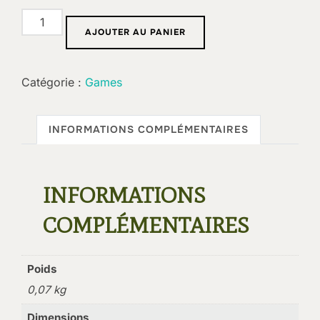
quantité
AJOUTER AU PANIER
de
Grimoire
:
Catégorie :
Games
Belligérance
INFORMATIONS COMPLÉMENTAIRES
INFORMATIONS
COMPLÉMENTAIRES
Poids
0,07 kg
Dimensions