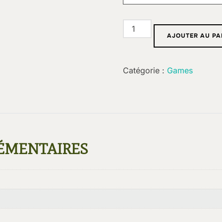
quantité
AJOUTER AU PA
de
Grimoire
:
Catégorie :
Games
Déliquescence
ÉMENTAIRES