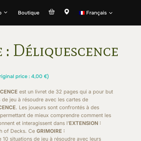
p
Boutique
Français
 : Déliquescence
inal price :
4,00
€
)
SCENCE
est un livret de 32 pages qui a pour but
 de jeu à résoudre avec les cartes de
SCENCE
. Les joueurs sont confrontés à des
ur permettant de mieux comprendre comment les
nnent et interagissent dans l’
EXTENSION :
h of Decks. Ce
GRIMOIRE :
10 situations de jeu à résoudre avec leurs