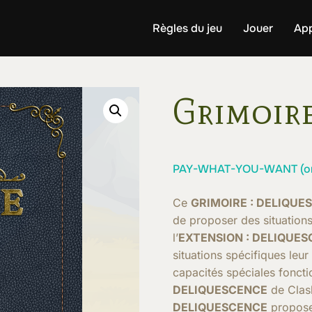
Règles du jeu
Jouer
Ap
Grimoire
PAY-WHAT-YOU-WANT (orig
Ce
GRIMOIRE : DELIQUE
de proposer des situations
l’
EXTENSION : DELIQUE
situations spécifiques le
capacités spéciales fonctio
DELIQUESCENCE
de Clas
DELIQUESCENCE
propose 